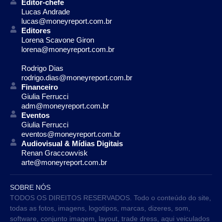
Editor-chefe
Lucas Andrade
lucas@moneyreport.com.br
Editores
Lorena Scavone Giron
lorena@moneyreport.com.br
Rodrigo Dias
rodrigo.dias@moneyreport.com.br
Financeiro
Giulia Ferrucci
adm@moneyreport.com.br
Eventos
Giulia Ferrucci
eventos@moneyreport.com.br
Audiovisual & Mídias Digitais
Renan Graccowvisk
arte@moneyreport.com.br
SOBRE NÓS
TODOS OS DIREITOS RESERVADOS. Todo o conteúdo do site,
todas as fotos, imagens, logotipos, marcas, dizeres, som,
software, conjunto imagem, layout, trade dress, aqui veiculados