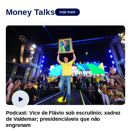
Money Talks
veja mais
Podcast: Vice de Flávio sob escrutínio; xadrez
de Valdemar; presidenciáveis que não
engrenam