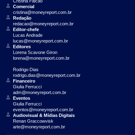
Cristina Falcão
Comercial
cristina@moneyreport.com.br
Redação
redacao@moneyreport.com.br
Editor-chefe
Lucas Andrade
lucas@moneyreport.com.br
Editores
Lorena Scavone Giron
lorena@moneyreport.com.br
Rodrigo Dias
rodrigo.dias@moneyreport.com.br
Financeiro
Giulia Ferrucci
adm@moneyreport.com.br
Eventos
Giulia Ferrucci
eventos@moneyreport.com.br
Audiovisual & Mídias Digitais
Renan Graccowvisk
arte@moneyreport.com.br