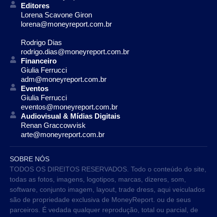
Editores
Lorena Scavone Giron
lorena@moneyreport.com.br
Rodrigo Dias
rodrigo.dias@moneyreport.com.br
Financeiro
Giulia Ferrucci
adm@moneyreport.com.br
Eventos
Giulia Ferrucci
eventos@moneyreport.com.br
Audiovisual & Mídias Digitais
Renan Graccowvisk
arte@moneyreport.com.br
SOBRE NÓS
TODOS OS DIREITOS RESERVADOS. Todo o conteúdo do site,
todas as fotos, imagens, logotipos, marcas, dizeres, som,
software, conjunto imagem, layout, trade dress, aqui veiculados
são de propriedade exclusiva de MoneyReport. ou de seus
parceiros. É vedada qualquer reprodução, total ou parcial, de