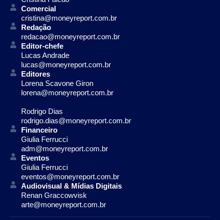
Comercial
cristina@moneyreport.com.br
Redação
redacao@moneyreport.com.br
Editor-chefe
Lucas Andrade
lucas@moneyreport.com.br
Editores
Lorena Scavone Giron
lorena@moneyreport.com.br
Rodrigo Dias
rodrigo.dias@moneyreport.com.br
Financeiro
Giulia Ferrucci
adm@moneyreport.com.br
Eventos
Giulia Ferrucci
eventos@moneyreport.com.br
Audiovisual & Mídias Digitais
Renan Graccowvisk
arte@moneyreport.com.br