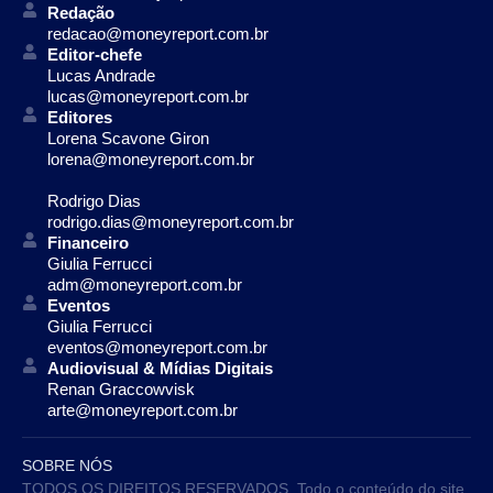
Redação
redacao@moneyreport.com.br
Editor-chefe
Lucas Andrade
lucas@moneyreport.com.br
Editores
Lorena Scavone Giron
lorena@moneyreport.com.br
Rodrigo Dias
rodrigo.dias@moneyreport.com.br
Financeiro
Giulia Ferrucci
adm@moneyreport.com.br
Eventos
Giulia Ferrucci
eventos@moneyreport.com.br
Audiovisual & Mídias Digitais
Renan Graccowvisk
arte@moneyreport.com.br
SOBRE NÓS
TODOS OS DIREITOS RESERVADOS. Todo o conteúdo do site,