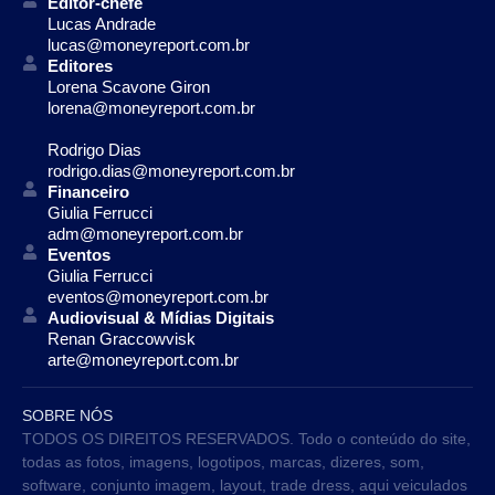
Editor-chefe
Lucas Andrade
lucas@moneyreport.com.br
Editores
Lorena Scavone Giron
lorena@moneyreport.com.br
Rodrigo Dias
rodrigo.dias@moneyreport.com.br
Financeiro
Giulia Ferrucci
adm@moneyreport.com.br
Eventos
Giulia Ferrucci
eventos@moneyreport.com.br
Audiovisual & Mídias Digitais
Renan Graccowvisk
arte@moneyreport.com.br
SOBRE NÓS
TODOS OS DIREITOS RESERVADOS. Todo o conteúdo do site,
todas as fotos, imagens, logotipos, marcas, dizeres, som,
software, conjunto imagem, layout, trade dress, aqui veiculados