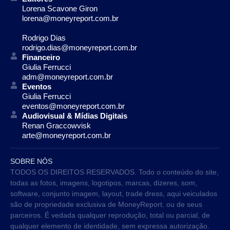
Lorena Scavone Giron
lorena@moneyreport.com.br
Rodrigo Dias
rodrigo.dias@moneyreport.com.br
Financeiro
Giulia Ferrucci
adm@moneyreport.com.br
Eventos
Giulia Ferrucci
eventos@moneyreport.com.br
Audiovisual & Mídias Digitais
Renan Graccowvisk
arte@moneyreport.com.br
SOBRE NÓS
TODOS OS DIREITOS RESERVADOS. Todo o conteúdo do site,
todas as fotos, imagens, logotipos, marcas, dizeres, som,
software, conjunto imagem, layout, trade dress, aqui veiculados
são de propriedade exclusiva de MoneyReport. ou de seus
parceiros. É vedada qualquer reprodução, total ou parcial, de
qualquer elemento de identidade, sem expressa autorização.