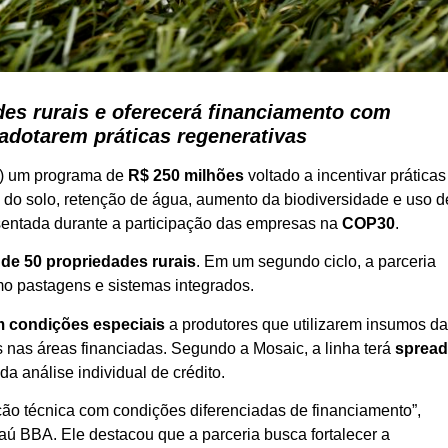
es rurais e oferecerá financiamento com
adotarem práticas regenerativas
8) um programa de
R$ 250 milhões
voltado a incentivar práticas
o do solo, retenção de água, aumento da biodiversidade e uso d
presentada durante a participação das empresas na
COP30
.
 de 50 propriedades rurais
. Em um segundo ciclo, a parceria
mo pastagens e sistemas integrados.
m condições especiais
a produtores que utilizarem insumos d
 nas áreas financiadas. Segundo a Mosaic, a linha terá
sprea
a análise individual de crédito.
ção técnica com condições diferenciadas de financiamento”,
taú BBA. Ele destacou que a parceria busca fortalecer a