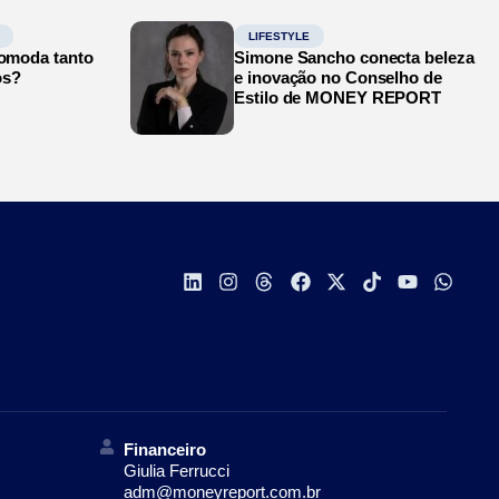
LIFESTYLE
comoda tanto
Simone Sancho conecta beleza
os?
e inovação no Conselho de
Estilo de MONEY REPORT
Financeiro
Giulia Ferrucci
adm@moneyreport.com.br