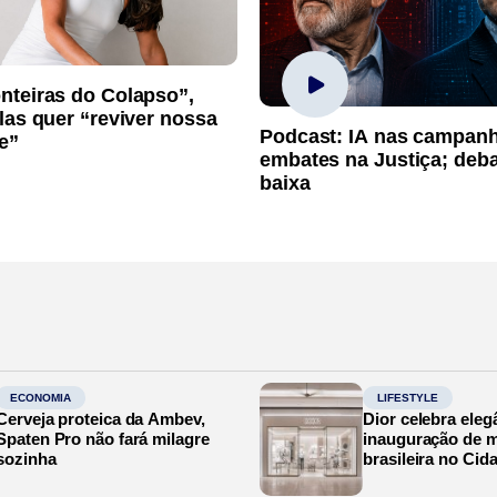
nteiras do Colapso”,
las quer “reviver nossa
Podcast: IA nas campan
e”
embates na Justiça; deb
baixa
ECONOMIA
LIFESTYLE
Cerveja proteica da Ambev,
Dior celebra eleg
Spaten Pro não fará milagre
inauguração de m
sozinha
brasileira no Cid