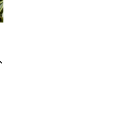
e
a
d