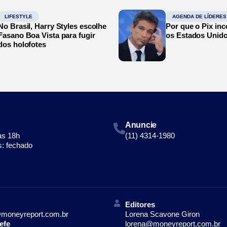
LIFESTYLE
AGENDA DE LÍDERES
No Brasil, Harry Styles escolhe
Por que o Pix in
Fasano Boa Vista para fugir
os Estados Unid
dos holofotes
Anuncie
às 18h
(11) 4314-1980
: fechado
Editores
moneyreport.com.br
Lorena Scavone Giron
efe
lorena@moneyreport.com.br