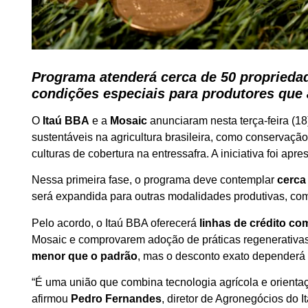
Programa atenderá cerca de 50 propriedad
condições especiais para produtores que 
O
Itaú BBA
e a
Mosaic
anunciaram nesta terça-feira (1
sustentáveis na agricultura brasileira, como conservaçã
culturas de cobertura na entressafra. A iniciativa foi a
Nessa primeira fase, o programa deve contemplar
cerca
será expandida para outras modalidades produtivas, co
Pelo acordo, o Itaú BBA oferecerá
linhas de crédito co
Mosaic e comprovarem adoção de práticas regenerativas
menor que o padrão
, mas o desconto exato dependerá d
“É uma união que combina tecnologia agrícola e orienta
afirmou
Pedro Fernandes
, diretor de Agronegócios do I