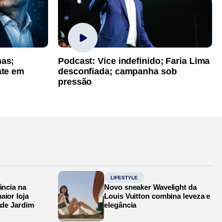
has;
Podcast: Vice indefinido; Faria Lima
ate em
desconfiada; campanha sob
pressão
LIFESTYLE
ância na
Novo sneaker Wavelight da
aior loja
Louis Vuitton combina leveza e
ade Jardim
elegância