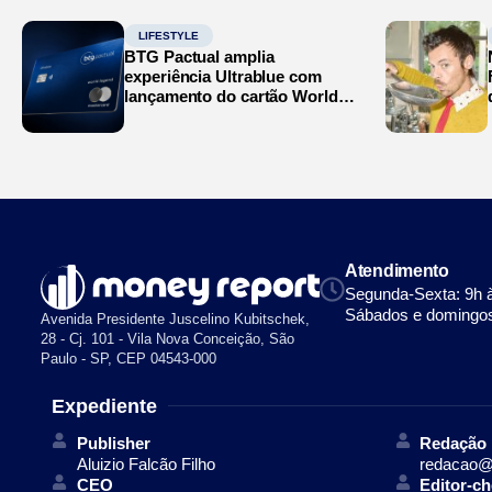
LIFESTYLE
BTG Pactual amplia
experiência Ultrablue com
lançamento do cartão World
Legend
Atendimento
Segunda-Sexta: 9h 
Sábados e domingos
Avenida Presidente Juscelino Kubitschek,
28 - Cj. 101 - Vila Nova Conceição, São
Paulo - SP, CEP 04543-000
Expediente
Publisher
Redação
Aluizio Falcão Filho
redacao@
CEO
Editor-ch