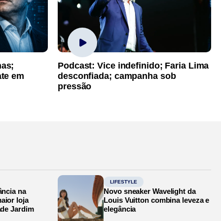
has;
Podcast: Vice indefinido; Faria Lima
ate em
desconfiada; campanha sob
pressão
LIFESTYLE
ância na
Novo sneaker Wavelight da
aior loja
Louis Vuitton combina leveza e
ade Jardim
elegância