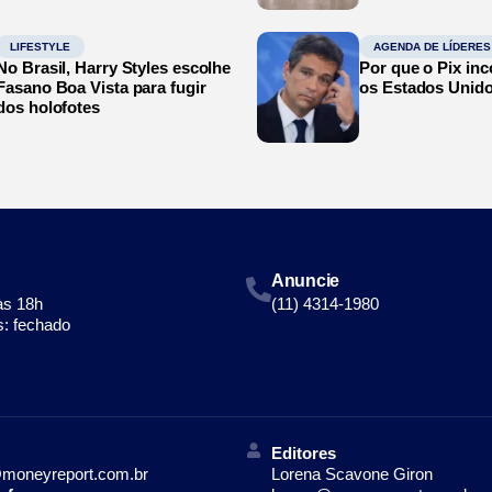
LIFESTYLE
AGENDA DE LÍDERES
No Brasil, Harry Styles escolhe
Por que o Pix in
Fasano Boa Vista para fugir
os Estados Unid
dos holofotes
Anuncie
às 18h
(11) 4314-1980
: fechado
Editores
moneyreport.com.br
Lorena Scavone Giron