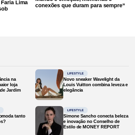
 Faria Lima
conexões que duram para sempre”
sob
LIFESTYLE
ância na
Novo sneaker Wavelight da
aior loja
Louis Vuitton combina leveza e
ade Jardim
elegância
LIFESTYLE
comoda tanto
Simone Sancho conecta beleza
os?
e inovação no Conselho de
Estilo de MONEY REPORT