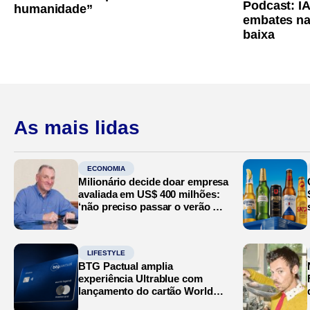
Podcast: I
humanidade”
embates na
baixa
As mais lidas
ECONOMIA
Milionário decide doar empresa
avaliada em US$ 400 milhões:
‘não preciso passar o verão no
Mediterrâneo’
LIFESTYLE
BTG Pactual amplia
experiência Ultrablue com
lançamento do cartão World
Legend