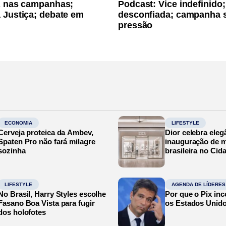
A nas campanhas;
Podcast: Vice indefinido;
 Justiça; debate em
desconfiada; campanha 
pressão
ECONOMIA
LIFESTYLE
Cerveja proteica da Ambev,
Dior celebra eleg
Spaten Pro não fará milagre
inauguração de m
sozinha
brasileira no Cid
LIFESTYLE
AGENDA DE LÍDERES
No Brasil, Harry Styles escolhe
Por que o Pix in
Fasano Boa Vista para fugir
os Estados Unid
dos holofotes