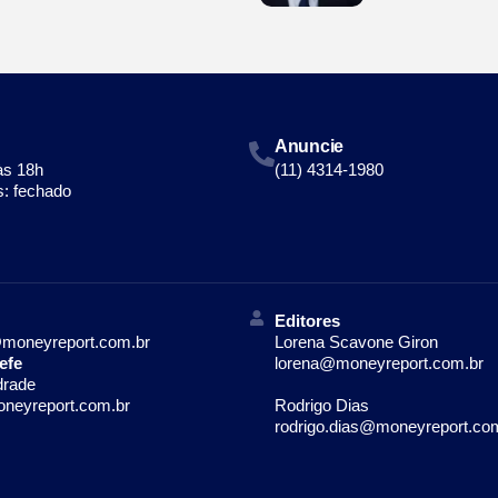
Anuncie
às 18h
(11) 4314-1980
: fechado
Editores
moneyreport.com.br
Lorena Scavone Giron
efe
lorena@moneyreport.com.br
drade
neyreport.com.br
Rodrigo Dias
rodrigo.dias@moneyreport.co