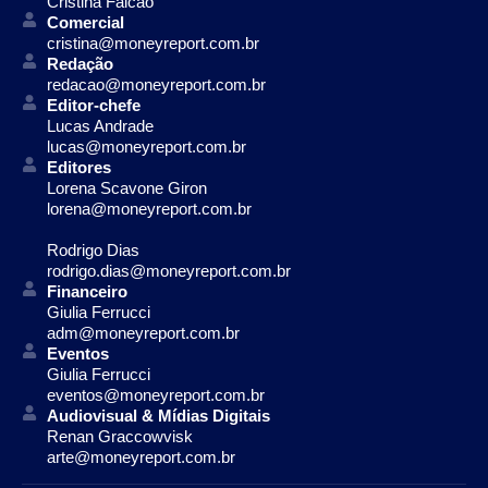
Cristina Falcão
Comercial
cristina@moneyreport.com.br
Redação
redacao@moneyreport.com.br
Editor-chefe
Lucas Andrade
lucas@moneyreport.com.br
Editores
Lorena Scavone Giron
lorena@moneyreport.com.br
Rodrigo Dias
rodrigo.dias@moneyreport.com.br
Financeiro
Giulia Ferrucci
adm@moneyreport.com.br
Eventos
Giulia Ferrucci
eventos@moneyreport.com.br
Audiovisual & Mídias Digitais
Renan Graccowvisk
arte@moneyreport.com.br