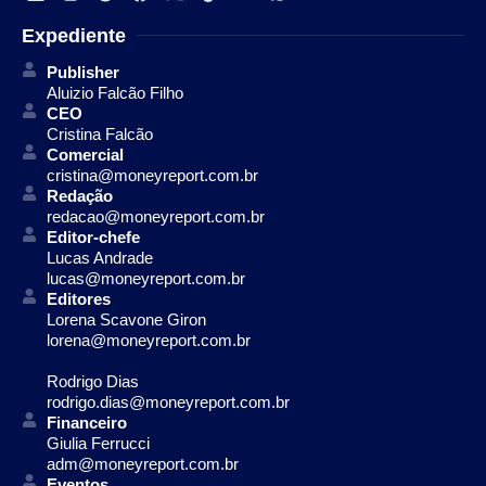
Expediente
Publisher
Aluizio Falcão Filho
CEO
Cristina Falcão
Comercial
cristina@moneyreport.com.br
Redação
redacao@moneyreport.com.br
Editor-chefe
Lucas Andrade
lucas@moneyreport.com.br
Editores
Lorena Scavone Giron
lorena@moneyreport.com.br
Rodrigo Dias
rodrigo.dias@moneyreport.com.br
Financeiro
Giulia Ferrucci
adm@moneyreport.com.br
Eventos