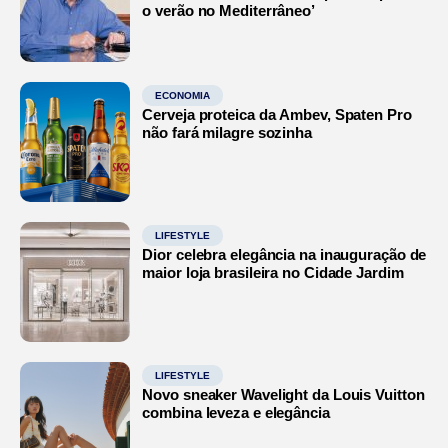
o verão no Mediterrâneo’
ECONOMIA
Cerveja proteica da Ambev, Spaten Pro
não fará milagre sozinha
LIFESTYLE
Dior celebra elegância na inauguração de
maior loja brasileira no Cidade Jardim
LIFESTYLE
Novo sneaker Wavelight da Louis Vuitton
combina leveza e elegância