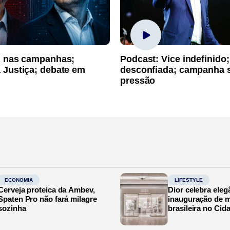
A nas campanhas;
Podcast: Vice indefinido;
 Justiça; debate em
desconfiada; campanha 
pressão
ECONOMIA
LIFESTYLE
Cerveja proteica da Ambev,
Dior celebra eleg
Spaten Pro não fará milagre
inauguração de m
sozinha
brasileira no Cid