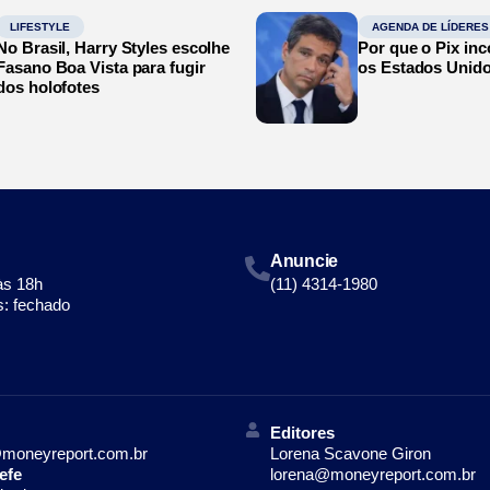
LIFESTYLE
AGENDA DE LÍDERES
No Brasil, Harry Styles escolhe
Por que o Pix in
Fasano Boa Vista para fugir
os Estados Unid
dos holofotes
Anuncie
às 18h
(11) 4314-1980
: fechado
Editores
moneyreport.com.br
Lorena Scavone Giron
efe
lorena@moneyreport.com.br