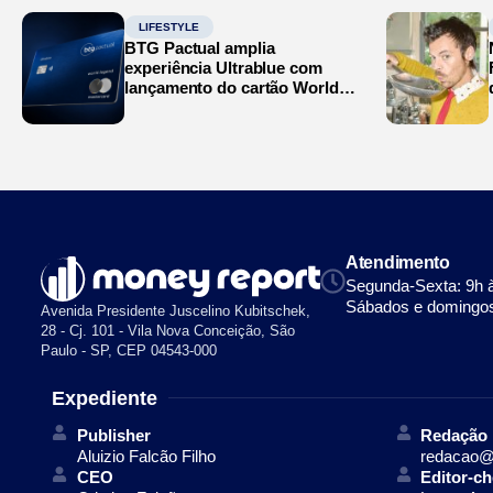
LIFESTYLE
BTG Pactual amplia
experiência Ultrablue com
lançamento do cartão World
Legend
Atendimento
Segunda-Sexta: 9h 
Sábados e domingos
Avenida Presidente Juscelino Kubitschek,
28 - Cj. 101 - Vila Nova Conceição, São
Paulo - SP, CEP 04543-000
Expediente
Publisher
Redação
Aluizio Falcão Filho
redacao@
CEO
Editor-ch