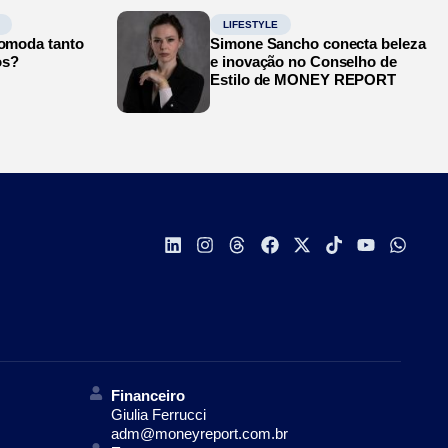
LIFESTYLE
comoda tanto
Simone Sancho conecta beleza
os?
e inovação no Conselho de
Estilo de MONEY REPORT
Financeiro
Giulia Ferrucci
adm@moneyreport.com.br