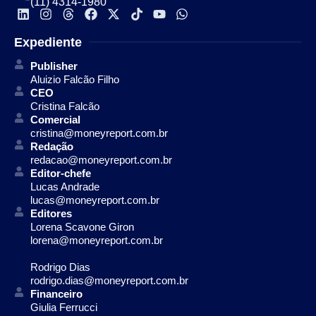
(11) 4314-1980
Expediente
Publisher
Aluizio Falcão Filho
CEO
Cristina Falcão
Comercial
cristina@moneyreport.com.br
Redação
redacao@moneyreport.com.br
Editor-chefe
Lucas Andrade
lucas@moneyreport.com.br
Editores
Lorena Scavone Giron
lorena@moneyreport.com.br
Rodrigo Dias
rodrigo.dias@moneyreport.com.br
Financeiro
Giulia Ferrucci