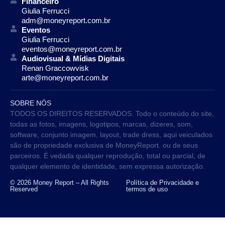
Financeiro
Giulia Ferrucci
adm@moneyreport.com.br
Eventos
Giulia Ferrucci
eventos@moneyreport.com.br
Audiovisual & Mídias Digitais
Renan Graccowvisk
arte@moneyreport.com.br
SOBRE NÓS
TODOS OS DIREITOS RESERVADOS. Todo o conteúdo do site,
todas as fotos, imagens, logotipos, marcas, dizeres, som,
software, conjunto imagem, layout, trade dress, aqui veiculados
são de propriedade exclusiva de MoneyReport. ou de seus
parceiros. É vedada qualquer reprodução, total ou parcial, de
qualquer elemento de identidade, sem expressa autorização.
© 2026 Money Report – All Rights
Política de Privacidade e
Reserved
termos de uso