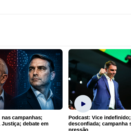
A nas campanhas;
Podcast: Vice indefinido;
 Justiça; debate em
desconfiada; campanha 
pressão