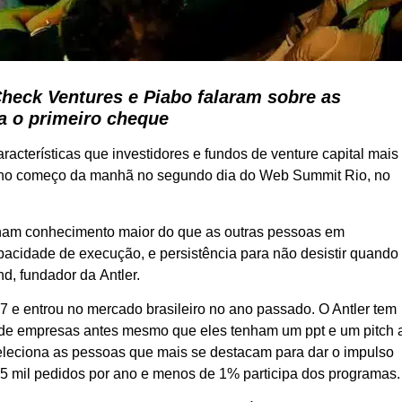
Check Ventures e Piabo falaram sobre as
ra o primeiro cheque
aracterísticas que investidores e fundos de venture capital mais
s no começo da manhã no segundo dia do Web Summit Rio, no
ham conhecimento maior do que as outras pessoas em
acidade de execução, e persistência para não desistir quando
d, fundador da Antler.
7 e entrou no mercado brasileiro no ano passado. O Antler tem
s de empresas antes mesmo que eles tenham um ppt e um pitch 
eleciona as pessoas que mais se destacam para dar o impulso
 65 mil pedidos por ano e menos de 1% participa dos programas.