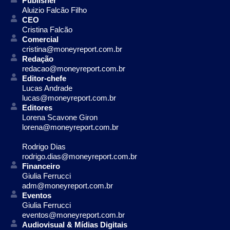
Publisher
Aluizio Falcão Filho
CEO
Cristina Falcão
Comercial
cristina@moneyreport.com.br
Redação
redacao@moneyreport.com.br
Editor-chefe
Lucas Andrade
lucas@moneyreport.com.br
Editores
Lorena Scavone Giron
lorena@moneyreport.com.br
Rodrigo Dias
rodrigo.dias@moneyreport.com.br
Financeiro
Giulia Ferrucci
adm@moneyreport.com.br
Eventos
Giulia Ferrucci
eventos@moneyreport.com.br
Audiovisual & Mídias Digitais