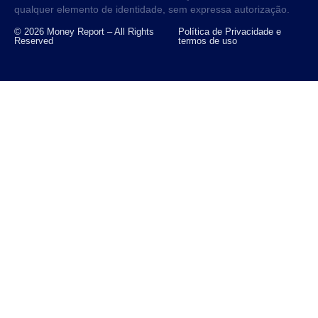
qualquer elemento de identidade, sem expressa autorização.
© 2026 Money Report – All Rights
Política de Privacidade e
Reserved
termos de uso