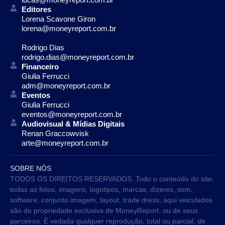
Editores
Lorena Scavone Giron
lorena@moneyreport.com.br
Rodrigo Dias
rodrigo.dias@moneyreport.com.br
Financeiro
Giulia Ferrucci
adm@moneyreport.com.br
Eventos
Giulia Ferrucci
eventos@moneyreport.com.br
Audiovisual & Mídias Digitais
Renan Graccowvisk
arte@moneyreport.com.br
SOBRE NÓS
TODOS OS DIREITOS RESERVADOS. Todo o conteúdo do site,
todas as fotos, imagens, logotipos, marcas, dizeres, som,
software, conjunto imagem, layout, trade dress, aqui veiculados
são de propriedade exclusiva de MoneyReport. ou de seus
parceiros. É vedada qualquer reprodução, total ou parcial, de