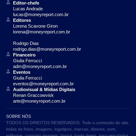
Editor-chefe
Lucas Andrade
lucas@moneyreport.com.br
Editores
Lorena Scavone Giron
lorena@moneyreport.com.br
Rodrigo Dias
rodrigo.dias@moneyreport.com.br
Financeiro
Giulia Ferrucci
adm@moneyreport.com.br
Eventos
Giulia Ferrucci
eventos@moneyreport.com.br
Audiovisual & Mídias Digitais
Renan Graccowvisk
arte@moneyreport.com.br
SOBRE NÓS
TODOS OS DIREITOS RESERVADOS. Todo o conteúdo do site,
todas as fotos, imagens, logotipos, marcas, dizeres, som,
software, conjunto imagem, layout, trade dress, aqui veiculados