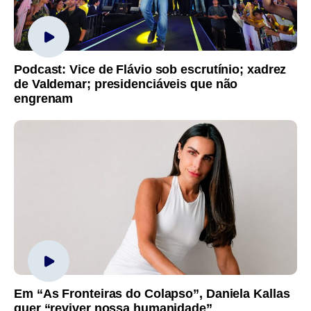
Podcast: Vice de Flávio sob escrutínio; xadrez
de Valdemar; presidenciáveis que não
engrenam
Em “As Fronteiras do Colapso”, Daniela Kallas
quer “reviver nossa humanidade”