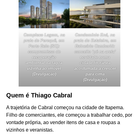
Complexo Lagom, na
Condomínio Ená, na
praia de Perequê, em
praia do Estaleiro, em
Porto Belo (SC):
Balneário Camboriú:
compromisso de
conceito ‘pé na areia’
recuperação
novidade numa
ambiental da lagoa
cidade litorânea
vizinha ao imóvel
acostumada a crescer
(Divulgação)
para cima
(Divulgação)
Quem é Thiago Cabral
A trajetória de Cabral começou na cidade de Itapema.
Filho de comerciantes, ele começou a trabalhar cedo, por
vontade própria, ao vender itens de casa e roupas a
vizinhos e veranistas.