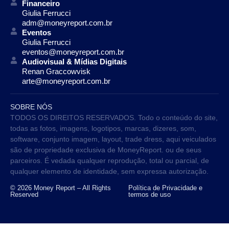
Financeiro
Giulia Ferrucci
adm@moneyreport.com.br
Eventos
Giulia Ferrucci
eventos@moneyreport.com.br
Audiovisual & Mídias Digitais
Renan Graccowvisk
arte@moneyreport.com.br
SOBRE NÓS
TODOS OS DIREITOS RESERVADOS. Todo o conteúdo do site,
todas as fotos, imagens, logotipos, marcas, dizeres, som,
software, conjunto imagem, layout, trade dress, aqui veiculados
são de propriedade exclusiva de MoneyReport. ou de seus
parceiros. É vedada qualquer reprodução, total ou parcial, de
qualquer elemento de identidade, sem expressa autorização.
© 2026 Money Report – All Rights
Política de Privacidade e
Reserved
termos de uso