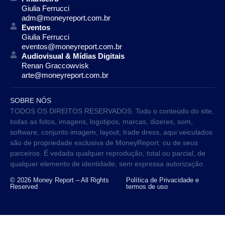
Giulia Ferrucci
adm@moneyreport.com.br
Eventos
Giulia Ferrucci
eventos@moneyreport.com.br
Audiovisual & Mídias Digitais
Renan Graccowvisk
arte@moneyreport.com.br
SOBRE NÓS
TODOS OS DIREITOS RESERVADOS. Todo o conteúdo do site,
todas as fotos, imagens, logotipos, marcas, dizeres, som,
software, conjunto imagem, layout, trade dress, aqui veiculados
são de propriedade exclusiva de MoneyReport. ou de seus
parceiros. É vedada qualquer reprodução, total ou parcial, de
qualquer elemento de identidade, sem expressa autorização.
© 2026 Money Report – All Rights
Política de Privacidade e
Reserved
termos de uso