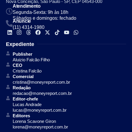
Nova Conceição, São Paulo - SP, CEP 04543-000
Atendimento
Segunda-Sexta: 9h às 18h
Sábados e domingos: fechado
Anuncie
(11) 4314-1980
Expediente
Publisher
Aluizio Falcão Filho
CEO
Cristina Falcão
Comercial
cristina@moneyreport.com.br
Redação
redacao@moneyreport.com.br
Editor-chefe
Lucas Andrade
lucas@moneyreport.com.br
Editores
Lorena Scavone Giron
lorena@moneyreport.com.br