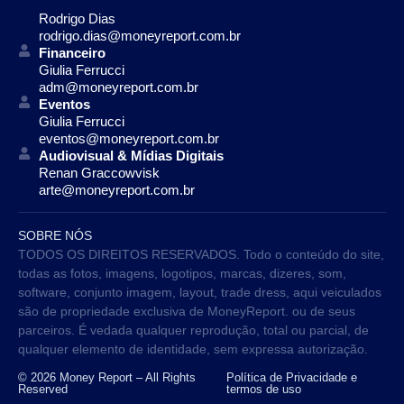
Rodrigo Dias
rodrigo.dias@moneyreport.com.br
Financeiro
Giulia Ferrucci
adm@moneyreport.com.br
Eventos
Giulia Ferrucci
eventos@moneyreport.com.br
Audiovisual & Mídias Digitais
Renan Graccowvisk
arte@moneyreport.com.br
SOBRE NÓS
TODOS OS DIREITOS RESERVADOS. Todo o conteúdo do site,
todas as fotos, imagens, logotipos, marcas, dizeres, som,
software, conjunto imagem, layout, trade dress, aqui veiculados
são de propriedade exclusiva de MoneyReport. ou de seus
parceiros. É vedada qualquer reprodução, total ou parcial, de
qualquer elemento de identidade, sem expressa autorização.
© 2026 Money Report – All Rights
Política de Privacidade e
Reserved
termos de uso