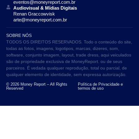
eventos@moneyreport.com.br
Audiovisual & Mídias Digitais
Renan Graccowvisk
arte@moneyreport.com.br
SOBRE NÓS
TODOS OS DIREITOS RESERVADOS. Todo o conteúdo do site,
todas as fotos, imagens, logotipos, marcas, dizeres, som,
software, conjunto imagem, layout, trade dress, aqui veiculados
são de propriedade exclusiva de MoneyReport. ou de seus
parceiros. É vedada qualquer reprodução, total ou parcial, de
qualquer elemento de identidade, sem expressa autorização.
© 2026 Money Report – All Rights
Política de Privacidade e
Reserved
termos de uso