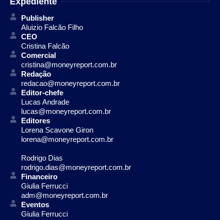
Expediente
Publisher
Aluizio Falcão Filho
CEO
Cristina Falcão
Comercial
cristina@moneyreport.com.br
Redação
redacao@moneyreport.com.br
Editor-chefe
Lucas Andrade
lucas@moneyreport.com.br
Editores
Lorena Scavone Giron
lorena@moneyreport.com.br
Rodrigo Dias
rodrigo.dias@moneyreport.com.br
Financeiro
Giulia Ferrucci
adm@moneyreport.com.br
Eventos
Giulia Ferrucci