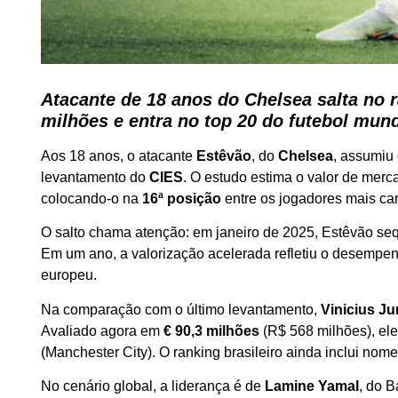
Atacante de 18 anos do Chelsea salta no 
milhões e entra no top 20 do futebol mund
Aos 18 anos, o atacante
Estêvão
, do
Chelsea
, assumiu
levantamento do
CIES
. O estudo estima o valor de merc
colocando-o na
16ª posição
entre os jogadores mais car
O salto chama atenção: em janeiro de 2025, Estêvão sequ
Em um ano, a valorização acelerada refletiu o desempenh
europeu.
Na comparação com o último levantamento,
Vinicius Ju
Avaliado agora em
€ 90,3 milhões
(R$ 568 milhões), el
(Manchester City). O ranking brasileiro ainda inclui no
No cenário global, a liderança é de
Lamine Yamal
, do 