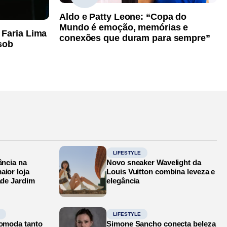
Aldo e Patty Leone: “Copa do
Mundo é emoção, memórias e
 Faria Lima
conexões que duram para sempre”
sob
LIFESTYLE
ância na
Novo sneaker Wavelight da
aior loja
Louis Vuitton combina leveza e
ade Jardim
elegância
LIFESTYLE
comoda tanto
Simone Sancho conecta beleza