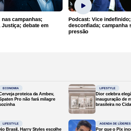
A nas campanhas;
Podcast: Vice indefinido;
 Justiça; debate em
desconfiada; campanha 
pressão
ECONOMIA
LIFESTYLE
Cerveja proteica da Ambev,
Dior celebra eleg
Spaten Pro não fará milagre
inauguração de m
sozinha
brasileira no Cid
LIFESTYLE
AGENDA DE LÍDERES
No Brasil, Harry Styles escolhe
Por que o Pix in