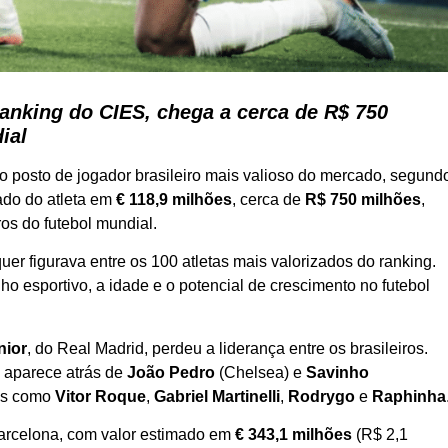
ranking do CIES, chega a cerca de R$ 750
ial
 o posto de jogador brasileiro mais valioso do mercado, segund
ado do atleta em
€ 118,9 milhões
, cerca de
R$ 750 milhões
,
os do futebol mundial.
er figurava entre os 100 atletas mais valorizados do ranking.
o esportivo, a idade e o potencial de crescimento no futebol
nior
, do Real Madrid, perdeu a liderança entre os brasileiros.
e aparece atrás de
João Pedro
(Chelsea) e
Savinho
mes como
Vitor Roque
,
Gabriel Martinelli
,
Rodrygo
e
Raphinha
Barcelona, com valor estimado em
€ 343,1 milhões
(R$ 2,1