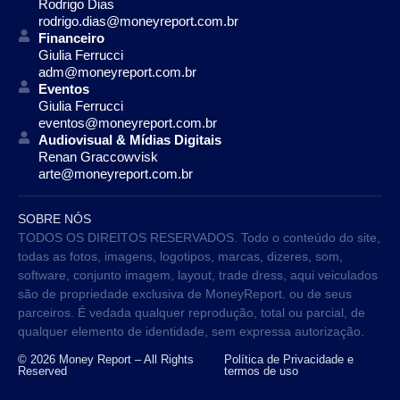
Rodrigo Dias
rodrigo.dias@moneyreport.com.br
Financeiro
Giulia Ferrucci
adm@moneyreport.com.br
Eventos
Giulia Ferrucci
eventos@moneyreport.com.br
Audiovisual & Mídias Digitais
Renan Graccowvisk
arte@moneyreport.com.br
SOBRE NÓS
TODOS OS DIREITOS RESERVADOS. Todo o conteúdo do site,
todas as fotos, imagens, logotipos, marcas, dizeres, som,
software, conjunto imagem, layout, trade dress, aqui veiculados
são de propriedade exclusiva de MoneyReport. ou de seus
parceiros. É vedada qualquer reprodução, total ou parcial, de
qualquer elemento de identidade, sem expressa autorização.
© 2026 Money Report – All Rights
Política de Privacidade e
Reserved
termos de uso