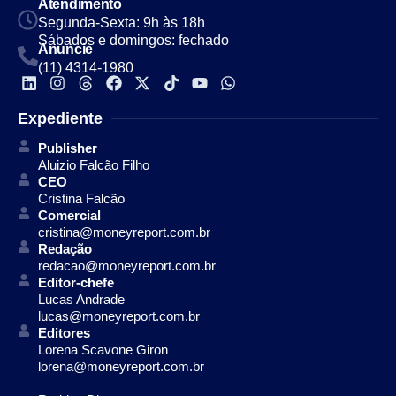
Atendimento
Segunda-Sexta: 9h às 18h
Sábados e domingos: fechado
Anuncie
(11) 4314-1980
Expediente
Publisher
Aluizio Falcão Filho
CEO
Cristina Falcão
Comercial
cristina@moneyreport.com.br
Redação
redacao@moneyreport.com.br
Editor-chefe
Lucas Andrade
lucas@moneyreport.com.br
Editores
Lorena Scavone Giron
lorena@moneyreport.com.br