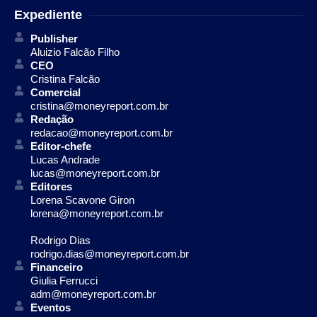
Expediente
Publisher
Aluizio Falcão Filho
CEO
Cristina Falcão
Comercial
cristina@moneyreport.com.br
Redação
redacao@moneyreport.com.br
Editor-chefe
Lucas Andrade
lucas@moneyreport.com.br
Editores
Lorena Scavone Giron
lorena@moneyreport.com.br
Rodrigo Dias
rodrigo.dias@moneyreport.com.br
Financeiro
Giulia Ferrucci
adm@moneyreport.com.br
Eventos