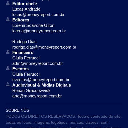
Editor-chefe
Lucas Andrade
lucas@moneyreport.com.br
Editores
Lorena Scavone Giron
lorena@moneyreport.com.br
Rodrigo Dias
rodrigo.dias@moneyreport.com.br
Financeiro
Giulia Ferrucci
adm@moneyreport.com.br
Eventos
Giulia Ferrucci
eventos@moneyreport.com.br
Audiovisual & Mídias Digitais
Renan Graccowvisk
arte@moneyreport.com.br
SOBRE NÓS
TODOS OS DIREITOS RESERVADOS. Todo o conteúdo do site,
todas as fotos, imagens, logotipos, marcas, dizeres, som,