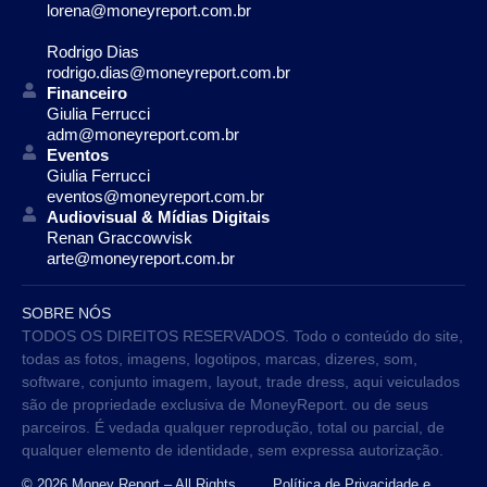
lorena@moneyreport.com.br
Rodrigo Dias
rodrigo.dias@moneyreport.com.br
Financeiro
Giulia Ferrucci
adm@moneyreport.com.br
Eventos
Giulia Ferrucci
eventos@moneyreport.com.br
Audiovisual & Mídias Digitais
Renan Graccowvisk
arte@moneyreport.com.br
SOBRE NÓS
TODOS OS DIREITOS RESERVADOS. Todo o conteúdo do site,
todas as fotos, imagens, logotipos, marcas, dizeres, som,
software, conjunto imagem, layout, trade dress, aqui veiculados
são de propriedade exclusiva de MoneyReport. ou de seus
parceiros. É vedada qualquer reprodução, total ou parcial, de
qualquer elemento de identidade, sem expressa autorização.
© 2026 Money Report – All Rights
Política de Privacidade e