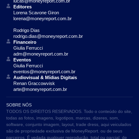
lucas@moneyreport.com.br
Editores
Lorena Scavone Giron
lorena@moneyreport.com.br
Rodrigo Dias
rodrigo.dias@moneyreport.com.br
Financeiro
Giulia Ferrucci
adm@moneyreport.com.br
Eventos
Giulia Ferrucci
eventos@moneyreport.com.br
Audiovisual & Mídias Digitais
Renan Graccowvisk
arte@moneyreport.com.br
SOBRE NÓS
TODOS OS DIREITOS RESERVADOS. Todo o conteúdo do site,
todas as fotos, imagens, logotipos, marcas, dizeres, som,
software, conjunto imagem, layout, trade dress, aqui veiculados
são de propriedade exclusiva de MoneyReport. ou de seus
parceiros. É vedada qualquer reprodução, total ou parcial, de