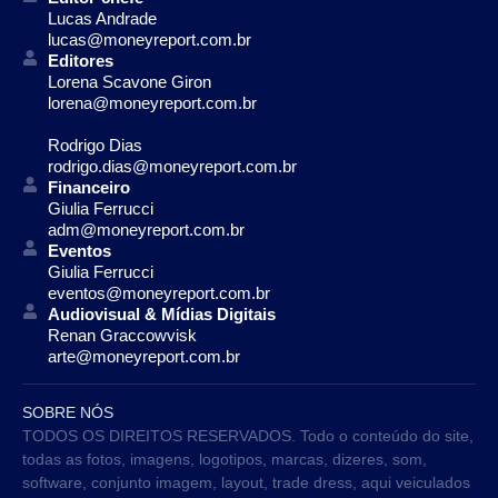
Lucas Andrade
lucas@moneyreport.com.br
Editores
Lorena Scavone Giron
lorena@moneyreport.com.br
Rodrigo Dias
rodrigo.dias@moneyreport.com.br
Financeiro
Giulia Ferrucci
adm@moneyreport.com.br
Eventos
Giulia Ferrucci
eventos@moneyreport.com.br
Audiovisual & Mídias Digitais
Renan Graccowvisk
arte@moneyreport.com.br
SOBRE NÓS
TODOS OS DIREITOS RESERVADOS. Todo o conteúdo do site,
todas as fotos, imagens, logotipos, marcas, dizeres, som,
software, conjunto imagem, layout, trade dress, aqui veiculados