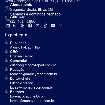
Nova Conceição, São Paulo - SP, CEP 04543-000
Atendimento
Segunda-Sexta: 9h às 18h
Sábados e domingos: fechado
Anuncie
(11) 4314-1980
Expediente
Publisher
Aluizio Falcão Filho
CEO
Cristina Falcão
Comercial
cristina@moneyreport.com.br
Redação
redacao@moneyreport.com.br
Editor-chefe
Lucas Andrade
lucas@moneyreport.com.br
Editores
Lorena Scavone Giron
lorena@moneyreport.com.br