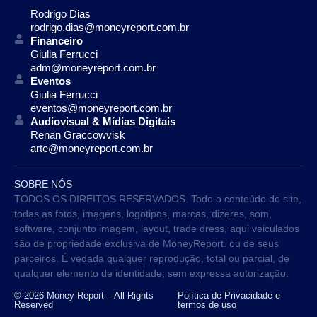
Rodrigo Dias
rodrigo.dias@moneyreport.com.br
Financeiro
Giulia Ferrucci
adm@moneyreport.com.br
Eventos
Giulia Ferrucci
eventos@moneyreport.com.br
Audiovisual & Mídias Digitais
Renan Graccowvisk
arte@moneyreport.com.br
SOBRE NÓS
TODOS OS DIREITOS RESERVADOS. Todo o conteúdo do site,
todas as fotos, imagens, logotipos, marcas, dizeres, som,
software, conjunto imagem, layout, trade dress, aqui veiculados
são de propriedade exclusiva de MoneyReport. ou de seus
parceiros. É vedada qualquer reprodução, total ou parcial, de
qualquer elemento de identidade, sem expressa autorização.
© 2026 Money Report – All Rights
Política de Privacidade e
Reserved
termos de uso