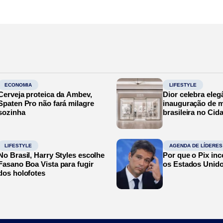
ECONOMIA
LIFESTYLE
Cerveja proteica da Ambev,
Dior celebra eleg
Spaten Pro não fará milagre
inauguração de m
sozinha
brasileira no Cid
LIFESTYLE
AGENDA DE LÍDERES
No Brasil, Harry Styles escolhe
Por que o Pix in
Fasano Boa Vista para fugir
os Estados Unid
dos holofotes