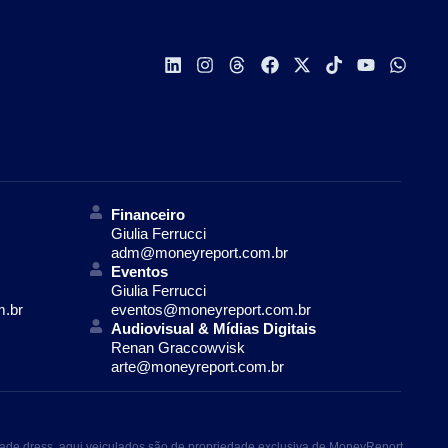
Financeiro
Giulia Ferrucci
adm@moneyreport.com.br
Eventos
Giulia Ferrucci
m.br
eventos@moneyreport.com.br
Audiovisual & Mídias Digitais
Renan Graccowvisk
arte@moneyreport.com.br
ade dress, aqui veiculados são de propriedade exclusiva de MoneyReport.