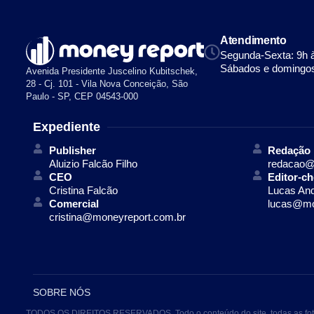
Atendimento
Segunda-Sexta: 9h 
Sábados e domingos
Avenida Presidente Juscelino Kubitschek,
28 - Cj. 101 - Vila Nova Conceição, São
Paulo - SP, CEP 04543-000
Expediente
Publisher
Redação
Aluizio Falcão Filho
redacao@
CEO
Editor-ch
Cristina Falcão
Lucas An
Comercial
lucas@mo
cristina@moneyreport.com.br
SOBRE NÓS
TODOS OS DIREITOS RESERVADOS. Todo o conteúdo do site, todas as fotos, 