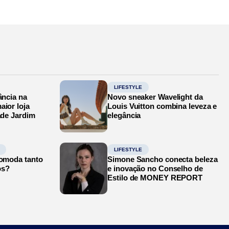
LIFESTYLE
ância na
Novo sneaker Wavelight da
aior loja
Louis Vuitton combina leveza e
ade Jardim
elegância
LIFESTYLE
comoda tanto
Simone Sancho conecta beleza
os?
e inovação no Conselho de
Estilo de MONEY REPORT