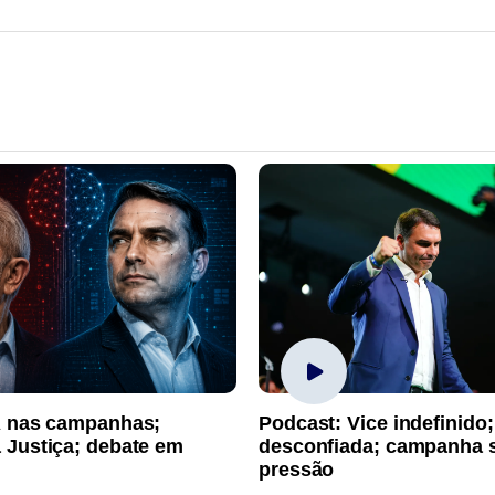
A nas campanhas;
Podcast: Vice indefinido;
 Justiça; debate em
desconfiada; campanha 
pressão