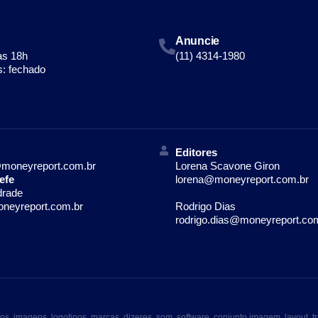
Anuncie
às 18h
(11) 4314-1980
: fechado
Editores
moneyreport.com.br
Lorena Scavone Giron
efe
lorena@moneyreport.com.br
drade
neyreport.com.br
Rodrigo Dias
rodrigo.dias@moneyreport.co
imagens, logotipos, marcas, dizeres, som, software, conjunto imagem, layout, tr