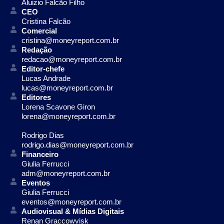
Aluizio Falcão Filho
CEO
Cristina Falcão
Comercial
cristina@moneyreport.com.br
Redação
redacao@moneyreport.com.br
Editor-chefe
Lucas Andrade
lucas@moneyreport.com.br
Editores
Lorena Scavone Giron
lorena@moneyreport.com.br
Rodrigo Dias
rodrigo.dias@moneyreport.com.br
Financeiro
Giulia Ferrucci
adm@moneyreport.com.br
Eventos
Giulia Ferrucci
eventos@moneyreport.com.br
Audiovisual & Mídias Digitais
Renan Graccowvisk