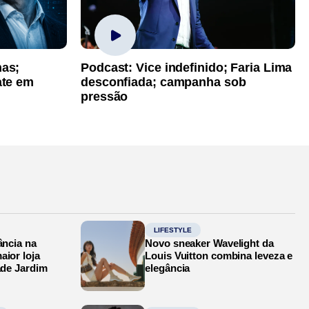
has;
Podcast: Vice indefinido; Faria Lima
ate em
desconfiada; campanha sob
pressão
LIFESTYLE
ância na
Novo sneaker Wavelight da
aior loja
Louis Vuitton combina leveza e
ade Jardim
elegância