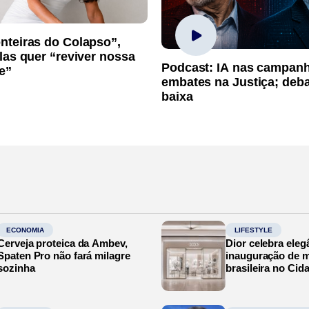
nteiras do Colapso”,
las quer “reviver nossa
Podcast: IA nas campan
e”
embates na Justiça; deb
baixa
ECONOMIA
LIFESTYLE
Cerveja proteica da Ambev,
Dior celebra eleg
Spaten Pro não fará milagre
inauguração de m
sozinha
brasileira no Cid