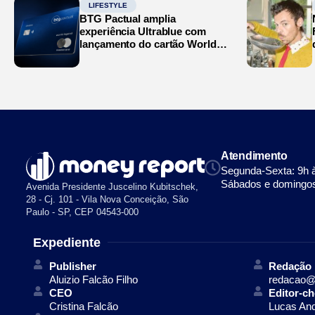
LIFESTYLE
BTG Pactual amplia
experiência Ultrablue com
lançamento do cartão World
Legend
Atendimento
Segunda-Sexta: 9h 
Sábados e domingos
Avenida Presidente Juscelino Kubitschek,
28 - Cj. 101 - Vila Nova Conceição, São
Paulo - SP, CEP 04543-000
Expediente
Publisher
Redação
Aluizio Falcão Filho
redacao@
CEO
Editor-ch
Cristina Falcão
Lucas An