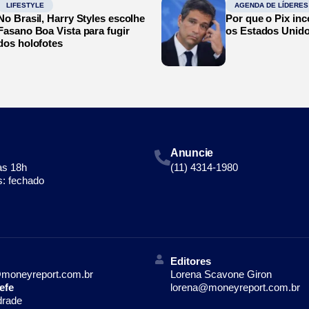
LIFESTYLE
AGENDA DE LÍDERES
No Brasil, Harry Styles escolhe
Por que o Pix in
Fasano Boa Vista para fugir
os Estados Unid
dos holofotes
Anuncie
às 18h
(11) 4314-1980
: fechado
Editores
moneyreport.com.br
Lorena Scavone Giron
efe
lorena@moneyreport.com.br
drade