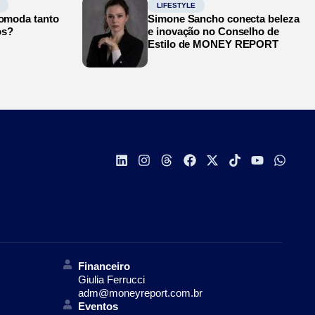
LIFESTYLE
comoda tanto
Simone Sancho conecta beleza
os?
e inovação no Conselho de
Estilo de MONEY REPORT
Financeiro
Giulia Ferrucci
adm@moneyreport.com.br
Eventos