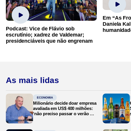
Em “As Fro
Daniela Kal
Podcast: Vice de Flávio sob
humanidad
escrutínio; xadrez de Valdemar;
presidenciáveis que não engrenam
As mais lidas
ECONOMIA
Milionário decide doar empresa
avaliada em US$ 400 milhões:
‘não preciso passar o verão no
Mediterrâneo’