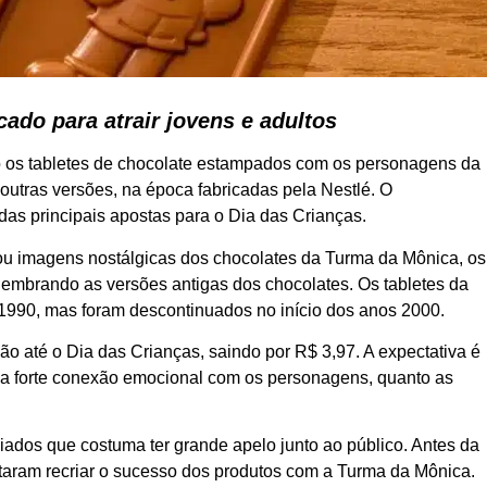
ado para atrair jovens e adultos
o os tabletes de chocolate estampados com os personagens da
utras versões, na época fabricadas pela Nestlé. O
das principais apostas para o Dia das Crianças.
ou imagens nostálgicas dos chocolates da Turma da Mônica, os
embrando as versões antigas dos chocolates. Os tabletes da
1990, mas foram descontinuados no início dos anos 2000.
o até o Dia das Crianças, saindo por R$ 3,97. A expectativa é
 uma forte conexão emocional com os personagens, quanto as
ciados que costuma ter grande apelo junto ao público. Antes da
taram recriar o sucesso dos produtos com a Turma da Mônica.