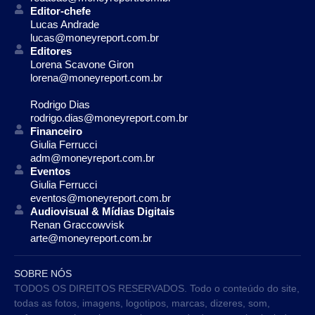
Editor-chefe
Lucas Andrade
lucas@moneyreport.com.br
Editores
Lorena Scavone Giron
lorena@moneyreport.com.br
Rodrigo Dias
rodrigo.dias@moneyreport.com.br
Financeiro
Giulia Ferrucci
adm@moneyreport.com.br
Eventos
Giulia Ferrucci
eventos@moneyreport.com.br
Audiovisual & Mídias Digitais
Renan Graccowvisk
arte@moneyreport.com.br
SOBRE NÓS
TODOS OS DIREITOS RESERVADOS. Todo o conteúdo do site,
todas as fotos, imagens, logotipos, marcas, dizeres, som,