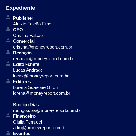
Expediente
Publisher
Aluizio Falcão Filho
CEO
Cristina Falcão
Comercial
cristina@moneyreport.com.br
Redação
redacao@moneyreport.com.br
Editor-chefe
Lucas Andrade
lucas@moneyreport.com.br
Editores
Lorena Scavone Giron
lorena@moneyreport.com.br
Rodrigo Dias
rodrigo.dias@moneyreport.com.br
Financeiro
Giulia Ferrucci
adm@moneyreport.com.br
Eventos