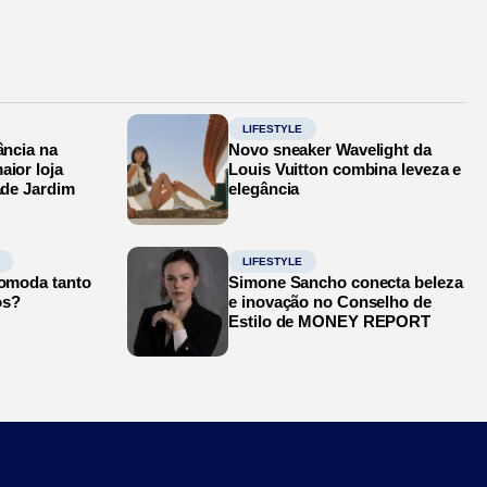
LIFESTYLE
ância na
Novo sneaker Wavelight da
aior loja
Louis Vuitton combina leveza e
ade Jardim
elegância
LIFESTYLE
comoda tanto
Simone Sancho conecta beleza
os?
e inovação no Conselho de
Estilo de MONEY REPORT