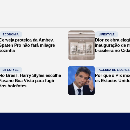
ECONOMIA
LIFESTYLE
Cerveja proteica da Ambev,
Dior celebra eleg
Spaten Pro não fará milagre
inauguração de m
sozinha
brasileira no Cid
LIFESTYLE
AGENDA DE LÍDERES
No Brasil, Harry Styles escolhe
Por que o Pix in
Fasano Boa Vista para fugir
os Estados Unid
dos holofotes