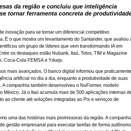
sas da região e concluiu que inteligência
a se tornar ferramenta concreta de produtividade
 de inovação para se tornar um diferencial competitivo
a. É o que mostra um levantamento do Santander, que avaliou 
entificou um grupo de líderes que vem transformando IA em
Entre os destaques estão Nubank, Itaú, Totvs, TIM e Magazine
te, Coca-Cola FEMSA e Yduqs.
asos mais avançados. O banco digital informou que praticament
gência artificial no dia a dia, enquanto a produtividade de suas
o. A companhia também desenvolveu o NuFormer, modelo
e no México. Já o Itaú acumula mais de 500 aplicações internas d
 ao cliente até soluções integradas ao Pix e serviços de
como uma das histórias mais promissoras da região. A companhi
 de gestão empresarial para executar tarefas de forma autônom