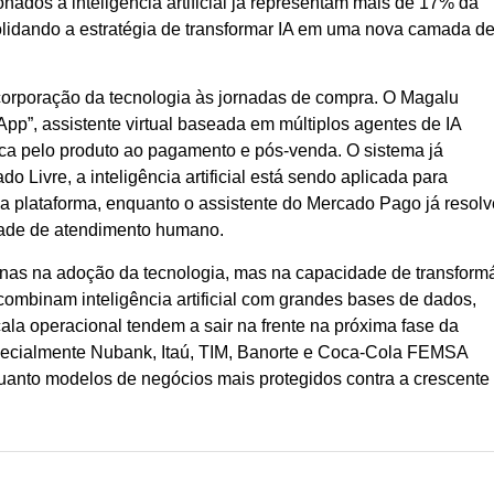
ados à inteligência artificial já representam mais de 17% da
olidando a estratégia de transformar IA em uma nova camada d
corporação da tecnologia às jornadas de compra. O Magalu
p”, assistente virtual baseada em múltiplos agentes de IA
sca pelo produto ao pagamento e pós-venda. O sistema já
Livre, a inteligência artificial está sendo aplicada para
a plataforma, enquanto o assistente do Mercado Pago já resolv
dade de atendimento humano.
enas na adoção da tecnologia, mas na capacidade de transform
ombinam inteligência artificial com grandes bases de dados,
cala operacional tendem a sair na frente na próxima fase da
specialmente Nubank, Itaú, TIM, Banorte e Coca-Cola FEMSA
anto modelos de negócios mais protegidos contra a crescente