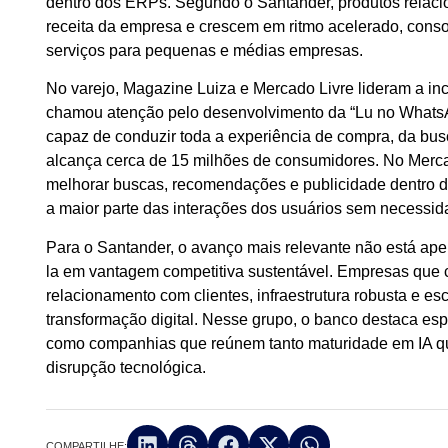
dentro dos ERPs. Segundo o Santander, produtos relacion
receita da empresa e crescem em ritmo acelerado, cons
serviços para pequenas e médias empresas.
No varejo, Magazine Luiza e Mercado Livre lideram a in
chamou atenção pelo desenvolvimento da “Lu no WhatsAp
capaz de conduzir toda a experiência de compra, da bu
alcança cerca de 15 milhões de consumidores. No Mercado 
melhorar buscas, recomendações e publicidade dentro d
a maior parte das interações dos usuários sem necessi
Para o Santander, o avanço mais relevante não está ap
la em vantagem competitiva sustentável. Empresas que c
relacionamento com clientes, infraestrutura robusta e es
transformação digital. Nesse grupo, o banco destaca e
como companhias que reúnem tanto maturidade em IA qu
disrupção tecnológica.
COMPARTILHE: