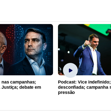
A nas campanhas;
Podcast: Vice indefinido;
 Justiça; debate em
desconfiada; campanha 
pressão