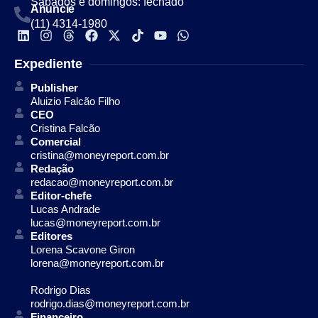
Sábados e domingos: fechado
Anuncie
(11) 4314-1980
Expediente
Publisher
Aluizio Falcão Filho
CEO
Cristina Falcão
Comercial
cristina@moneyreport.com.br
Redação
redacao@moneyreport.com.br
Editor-chefe
Lucas Andrade
lucas@moneyreport.com.br
Editores
Lorena Scavone Giron
lorena@moneyreport.com.br
Rodrigo Dias
rodrigo.dias@moneyreport.com.br
Financeiro