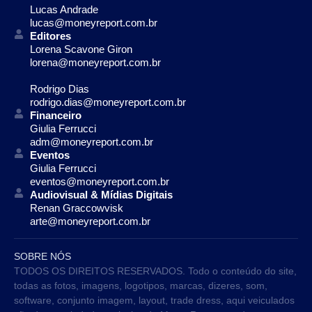
Lucas Andrade
lucas@moneyreport.com.br
Editores
Lorena Scavone Giron
lorena@moneyreport.com.br
Rodrigo Dias
rodrigo.dias@moneyreport.com.br
Financeiro
Giulia Ferrucci
adm@moneyreport.com.br
Eventos
Giulia Ferrucci
eventos@moneyreport.com.br
Audiovisual & Mídias Digitais
Renan Graccowvisk
arte@moneyreport.com.br
SOBRE NÓS
TODOS OS DIREITOS RESERVADOS. Todo o conteúdo do site,
todas as fotos, imagens, logotipos, marcas, dizeres, som,
software, conjunto imagem, layout, trade dress, aqui veiculados