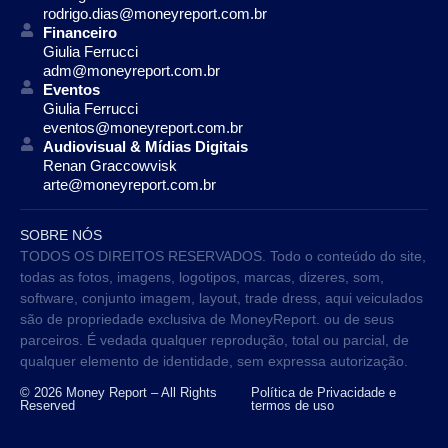
rodrigo.dias@moneyreport.com.br
Financeiro
Giulia Ferrucci
adm@moneyreport.com.br
Eventos
Giulia Ferrucci
eventos@moneyreport.com.br
Audiovisual & Mídias Digitais
Renan Graccowvisk
arte@moneyreport.com.br
SOBRE NÓS
TODOS OS DIREITOS RESERVADOS. Todo o conteúdo do site,
todas as fotos, imagens, logotipos, marcas, dizeres, som,
software, conjunto imagem, layout, trade dress, aqui veiculados
são de propriedade exclusiva de MoneyReport. ou de seus
parceiros. É vedada qualquer reprodução, total ou parcial, de
qualquer elemento de identidade, sem expressa autorização.
© 2026 Money Report – All Rights
Política de Privacidade e
Reserved
termos de uso