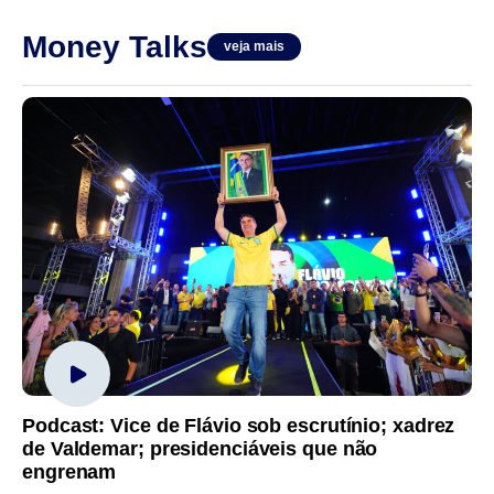
Money Talks
veja mais
Podcast: Vice de Flávio sob escrutínio; xadrez
de Valdemar; presidenciáveis que não
engrenam