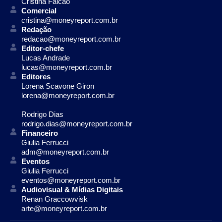
Cristina Falcão
Comercial
cristina@moneyreport.com.br
Redação
redacao@moneyreport.com.br
Editor-chefe
Lucas Andrade
lucas@moneyreport.com.br
Editores
Lorena Scavone Giron
lorena@moneyreport.com.br
Rodrigo Dias
rodrigo.dias@moneyreport.com.br
Financeiro
Giulia Ferrucci
adm@moneyreport.com.br
Eventos
Giulia Ferrucci
eventos@moneyreport.com.br
Audiovisual & Mídias Digitais
Renan Graccowvisk
arte@moneyreport.com.br