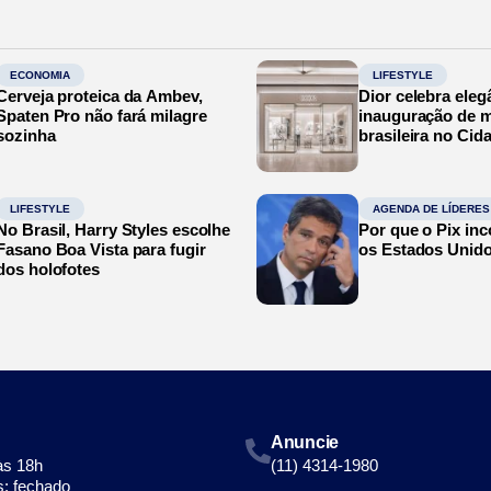
ECONOMIA
LIFESTYLE
Cerveja proteica da Ambev,
Dior celebra eleg
Spaten Pro não fará milagre
inauguração de m
sozinha
brasileira no Cid
LIFESTYLE
AGENDA DE LÍDERES
No Brasil, Harry Styles escolhe
Por que o Pix in
Fasano Boa Vista para fugir
os Estados Unid
dos holofotes
Anuncie
às 18h
(11) 4314-1980
: fechado