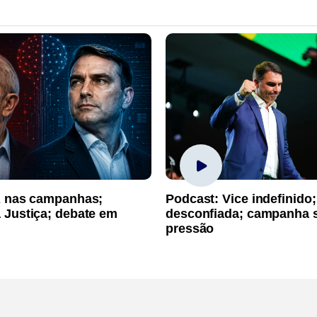
A nas campanhas;
Podcast: Vice indefinido;
 Justiça; debate em
desconfiada; campanha 
pressão