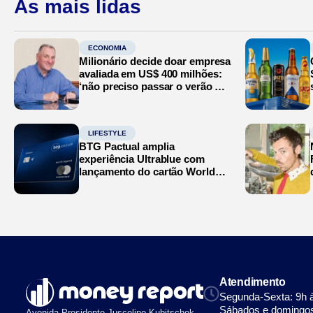
As mais lidas
ECONOMIA
Milionário decide doar empresa
avaliada em US$ 400 milhões:
‘não preciso passar o verão no
Mediterrâneo’
LIFESTYLE
BTG Pactual amplia
experiência Ultrablue com
lançamento do cartão World
Legend
Atendimento
Segunda-Sexta: 9h 
Sábados e domingos
Avenida Presidente Juscelino Kubitschek,