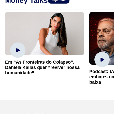
Money Talks
veja mais
Em “As Fronteiras do Colapso”,
Daniela Kallas quer “reviver nossa
Podcast: I
humanidade”
embates na
baixa