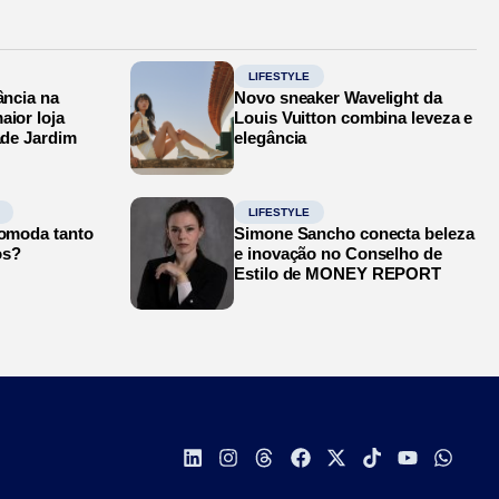
LIFESTYLE
ância na
Novo sneaker Wavelight da
aior loja
Louis Vuitton combina leveza e
ade Jardim
elegância
LIFESTYLE
comoda tanto
Simone Sancho conecta beleza
os?
e inovação no Conselho de
Estilo de MONEY REPORT