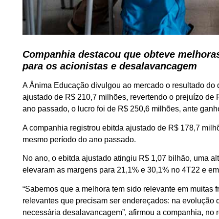
Companhia destacou que obteve melhoras 
para os acionistas e desalavancagem
A Ânima Educação divulgou ao mercado o resultado do qua
ajustado de R$ 210,7 milhões, revertendo o prejuízo d
ano passado, o lucro foi de R$ 250,6 milhões, ante ganh
A companhia registrou ebitda ajustado de R$ 178,7 mil
mesmo período do ano passado.
No ano, o ebitda ajustado atingiu R$ 1,07 bilhão, uma a
elevaram as margens para 21,1% e 30,1% no 4T22 e em 
“Sabemos que a melhora tem sido relevante em muitas 
relevantes que precisam ser endereçados: na evolução de
necessária desalavancagem”, afirmou a companhia, no r