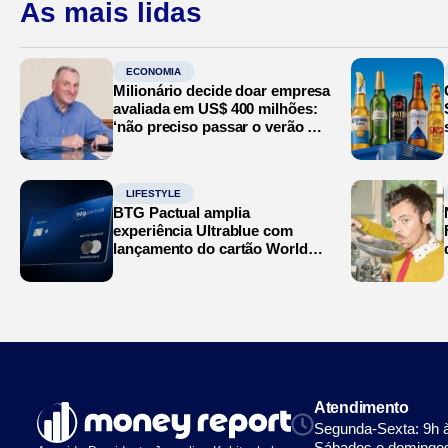
As mais lidas
ECONOMIA
Milionário decide doar empresa
avaliada em US$ 400 milhões:
‘não preciso passar o verão no
Mediterrâneo’
LIFESTYLE
BTG Pactual amplia
experiência Ultrablue com
lançamento do cartão World
Legend
Atendimento
Segunda-Sexta: 9h 
Sábados e domingos