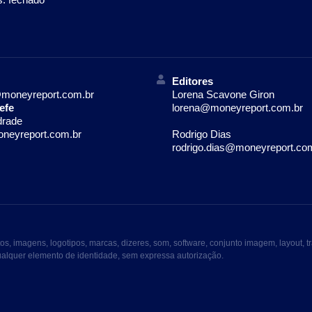
Editores
moneyreport.com.br
Lorena Scavone Giron
efe
lorena@moneyreport.com.br
drade
neyreport.com.br
Rodrigo Dias
rodrigo.dias@moneyreport.co
imagens, logotipos, marcas, dizeres, som, software, conjunto imagem, layout, tr
qualquer elemento de identidade, sem expressa autorização.