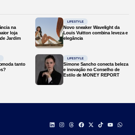
LIFESTYLE
ância na
Novo sneaker Wavelight da
aior loja
Louis Vuitton combina leveza e
ade Jardim
elegância
LIFESTYLE
comoda tanto
Simone Sancho conecta beleza
os?
e inovação no Conselho de
Estilo de MONEY REPORT