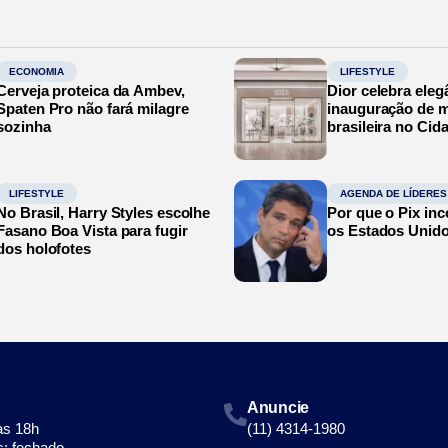
ECONOMIA
LIFESTYLE
Cerveja proteica da Ambev,
Dior celebra eleg
Spaten Pro não fará milagre
inauguração de m
sozinha
brasileira no Cid
LIFESTYLE
AGENDA DE LÍDERES
No Brasil, Harry Styles escolhe
Por que o Pix in
Fasano Boa Vista para fugir
os Estados Unid
dos holofotes
Anuncie
às 18h
(11) 4314-1980
: fechado