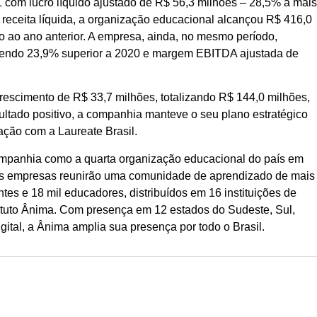
 com lucro líquido ajustado de R$ 56,3 milhões – 28,5% a mai
receita líquida, a organização educacional alcançou R$ 416,0
ao ano anterior. A empresa, ainda, no mesmo período,
sendo 23,9% superior a 2020 e margem EBITDA ajustada de
escimento de R$ 33,7 milhões, totalizando R$ 144,0 milhões,
esultado positivo, a companhia manteve o seu plano estratégico
ação com a Laureate Brasil.
ompanhia como a quarta organização educacional do país em
, as empresas reunirão uma comunidade de aprendizado de mais
tes e 18 mil educadores, distribuídos em 16 instituições de
stituto Ânima. Com presença em 12 estados do Sudeste, Sul,
ital, a Ânima amplia sua presença por todo o Brasil.