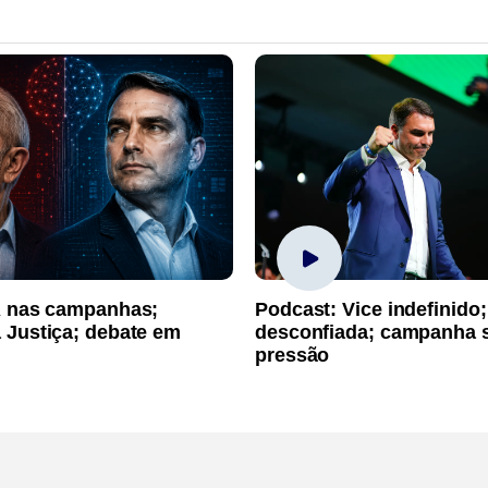
A nas campanhas;
Podcast: Vice indefinido;
 Justiça; debate em
desconfiada; campanha 
pressão