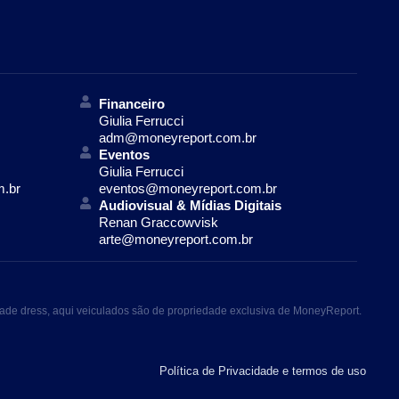
Financeiro
Giulia Ferrucci
adm@moneyreport.com.br
Eventos
Giulia Ferrucci
m.br
eventos@moneyreport.com.br
Audiovisual & Mídias Digitais
Renan Graccowvisk
arte@moneyreport.com.br
ade dress, aqui veiculados são de propriedade exclusiva de MoneyReport.
Política de Privacidade e termos de uso