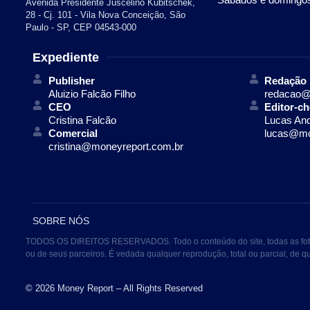
Avenida Presidente Juscelino Kubitschek,
28 - Cj. 101 - Vila Nova Conceição, São
Paulo - SP, CEP 04543-000
Expediente
Publisher
Redação
Aluizio Falcão Filho
redacao@
CEO
Editor-ch
Cristina Falcão
Lucas An
Comercial
lucas@mo
cristina@moneyreport.com.br
SOBRE NÓS
TODOS OS DIREITOS RESERVADOS. Todo o conteúdo do site, todas as fotos, 
ou de seus parceiros. É vedada qualquer reprodução, total ou parcial, de 
© 2026 Money Report – All Rights Reserved