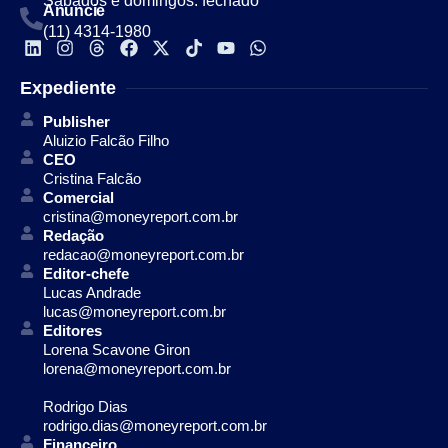
Sábados e domingos: fechado
Anuncie
(11) 4314-1980
Expediente
Publisher
Aluizio Falcão Filho
CEO
Cristina Falcão
Comercial
cristina@moneyreport.com.br
Redação
redacao@moneyreport.com.br
Editor-chefe
Lucas Andrade
lucas@moneyreport.com.br
Editores
Lorena Scavone Giron
lorena@moneyreport.com.br
Rodrigo Dias
rodrigo.dias@moneyreport.com.br
Financeiro