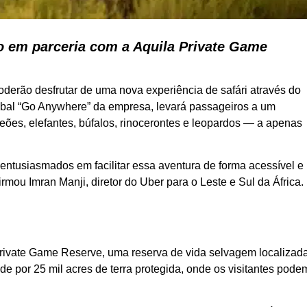
ço em parceria com a Aquila Private Game
oderão desfrutar de uma nova experiência de safári através do
global “Go Anywhere” da empresa, levará passageiros a um
eões, elefantes, búfalos, rinocerontes e leopardos — a apenas
 entusiasmados em facilitar essa aventura de forma acessível e
rmou Imran Manji, diretor do Uber para o Leste e Sul da África.
Private Game Reserve, uma reserva de vida selvagem localizad
e por 25 mil acres de terra protegida, onde os visitantes pode