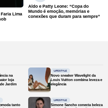
Aldo e Patty Leone: “Copa do
Mundo é emoção, memórias e
 Faria Lima
conexões que duram para sempre”
sob
LIFESTYLE
ância na
Novo sneaker Wavelight da
aior loja
Louis Vuitton combina leveza e
ade Jardim
elegância
LIFESTYLE
comoda tanto
Simone Sancho conecta beleza