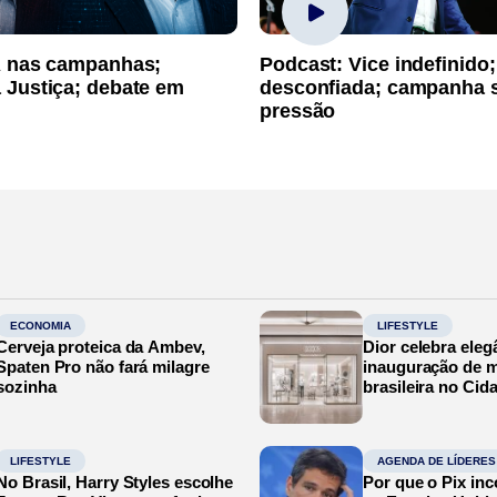
A nas campanhas;
Podcast: Vice indefinido;
 Justiça; debate em
desconfiada; campanha 
pressão
ECONOMIA
LIFESTYLE
Cerveja proteica da Ambev,
Dior celebra eleg
Spaten Pro não fará milagre
inauguração de m
sozinha
brasileira no Cid
LIFESTYLE
AGENDA DE LÍDERES
No Brasil, Harry Styles escolhe
Por que o Pix in