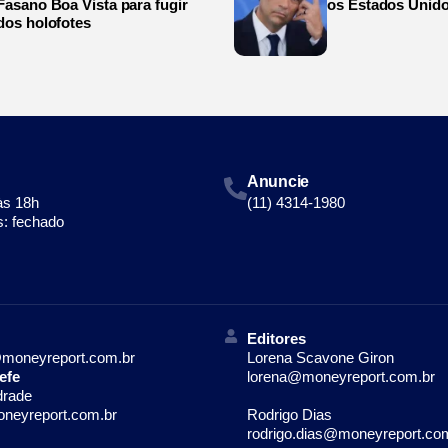
Fasano Boa Vista para fugir
os Estados Unid
dos holofotes
Anuncie
às 18h
(11) 4314-1980
: fechado
Editores
moneyreport.com.br
Lorena Scavone Giron
efe
lorena@moneyreport.com.br
drade
neyreport.com.br
Rodrigo Dias
rodrigo.dias@moneyreport.co