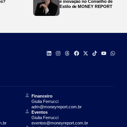
os?
e inovação no Conselho de
Estilo de MONEY REPORT
Financeiro
Giulia Ferrucci
adm@moneyreport.com.br
Eventos
Giulia Ferrucci
m.br
eventos@moneyreport.com.br