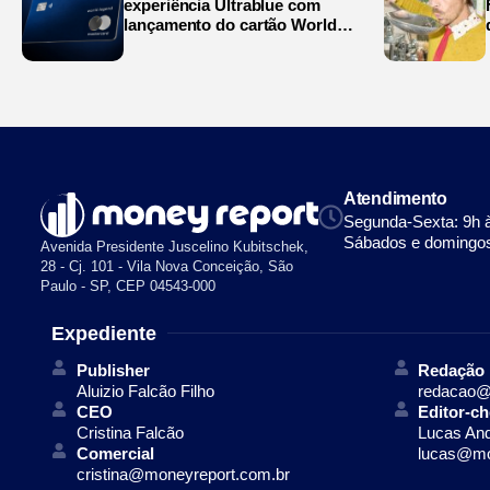
experiência Ultrablue com
lançamento do cartão World
Legend
Atendimento
Segunda-Sexta: 9h 
Sábados e domingos
Avenida Presidente Juscelino Kubitschek,
28 - Cj. 101 - Vila Nova Conceição, São
Paulo - SP, CEP 04543-000
Expediente
Publisher
Redação
Aluizio Falcão Filho
redacao@
CEO
Editor-ch
Cristina Falcão
Lucas An
Comercial
lucas@mo
cristina@moneyreport.com.br