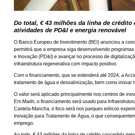
Do total, € 43 milhões da linha de crédit
atividades de PD&I e energia renovável
O Banco Europeu de Investimento (BEI) anunciou a conc
permitirá que a empresa siga desenvolvendo programas
e Inovação (PD&I) e avançar no processo de digitalizaçã
infraestrutura regenerativa com impacto positivo.
Com o financiamento, que se estenderá até 2024, a Accio
tratamento de água e dessalinização, bem como inovar n
O valor será aplicado principalmente nos centros de in
Em Madri, o financiamento será usado para Infraestrutur
Castela-Mancha, o foco será nos parques eólicos exper
Inovação para Tratamento de Água, o que consequentem
emprego.
Ao todo, € 43 milhões da linha de crédito concedida pel