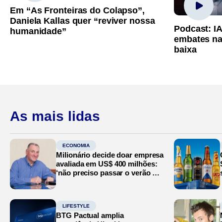
Em “As Fronteiras do Colapso”,
Daniela Kallas quer “reviver nossa
Podcast: I
humanidade”
embates na
baixa
As mais lidas
ECONOMIA
Milionário decide doar empresa
avaliada em US$ 400 milhões:
‘não preciso passar o verão no
Mediterrâneo’
LIFESTYLE
BTG Pactual amplia