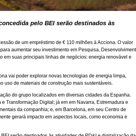
o concedida pelo BEI serão destinados às
essão de um empréstimo de € 110 milhões à Acciona. O valor
 para aumentar seu investimento em Pesquisa, Desenvolvimen
o em suas principais linhas de negócios: energia renovável e
na vai poder explorar novas tecnologias de energia limpa,
o uso de materiais de construção mais sustentáveis.
ovação do grupo localizados em diversas cidades da Espanha.
a e Transformação Digital; já em em Navarra, Estremadura e
imentais da companhia; e, em Barcelona, em seu Centro de
ente gerará impacto em aspectos locais, como economia e
o BEI serão destinados às atividades de PD&I e digitalização da