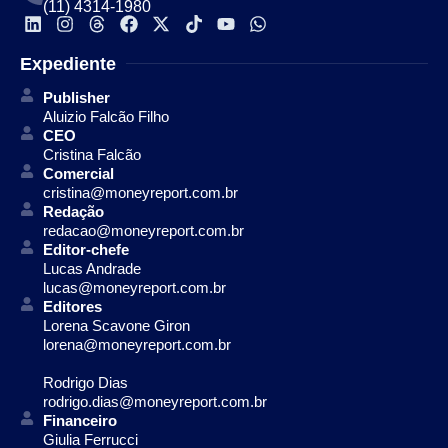
(11) 4314-1980
Expediente
Publisher
Aluizio Falcão Filho
CEO
Cristina Falcão
Comercial
cristina@moneyreport.com.br
Redação
redacao@moneyreport.com.br
Editor-chefe
Lucas Andrade
lucas@moneyreport.com.br
Editores
Lorena Scavone Giron
lorena@moneyreport.com.br
Rodrigo Dias
rodrigo.dias@moneyreport.com.br
Financeiro
Giulia Ferrucci