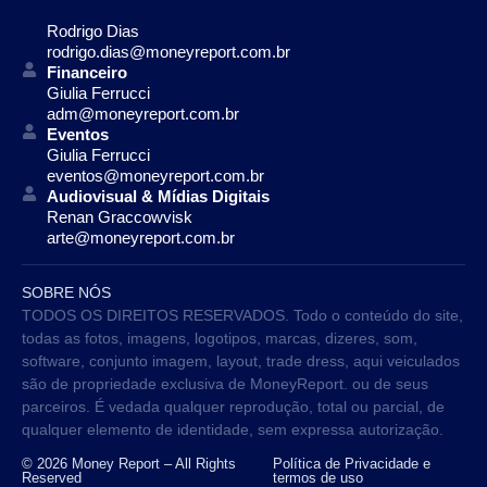
Rodrigo Dias
rodrigo.dias@moneyreport.com.br
Financeiro
Giulia Ferrucci
adm@moneyreport.com.br
Eventos
Giulia Ferrucci
eventos@moneyreport.com.br
Audiovisual & Mídias Digitais
Renan Graccowvisk
arte@moneyreport.com.br
SOBRE NÓS
TODOS OS DIREITOS RESERVADOS. Todo o conteúdo do site,
todas as fotos, imagens, logotipos, marcas, dizeres, som,
software, conjunto imagem, layout, trade dress, aqui veiculados
são de propriedade exclusiva de MoneyReport. ou de seus
parceiros. É vedada qualquer reprodução, total ou parcial, de
qualquer elemento de identidade, sem expressa autorização.
© 2026 Money Report – All Rights
Política de Privacidade e
Reserved
termos de uso