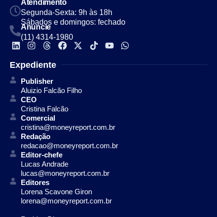
Atendimento
Segunda-Sexta: 9h às 18h
Sábados e domingos: fechado
Anuncie
(11) 4314-1980
Expediente
Publisher
Aluizio Falcão Filho
CEO
Cristina Falcão
Comercial
cristina@moneyreport.com.br
Redação
redacao@moneyreport.com.br
Editor-chefe
Lucas Andrade
lucas@moneyreport.com.br
Editores
Lorena Scavone Giron
lorena@moneyreport.com.br