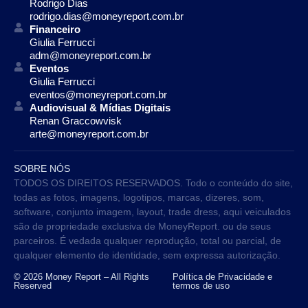
Rodrigo Dias
rodrigo.dias@moneyreport.com.br
Financeiro
Giulia Ferrucci
adm@moneyreport.com.br
Eventos
Giulia Ferrucci
eventos@moneyreport.com.br
Audiovisual & Mídias Digitais
Renan Graccowvisk
arte@moneyreport.com.br
SOBRE NÓS
TODOS OS DIREITOS RESERVADOS. Todo o conteúdo do site,
todas as fotos, imagens, logotipos, marcas, dizeres, som,
software, conjunto imagem, layout, trade dress, aqui veiculados
são de propriedade exclusiva de MoneyReport. ou de seus
parceiros. É vedada qualquer reprodução, total ou parcial, de
qualquer elemento de identidade, sem expressa autorização.
© 2026 Money Report – All Rights
Política de Privacidade e
Reserved
termos de uso